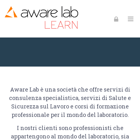
Skip to navigation
Skip to login form
Skip to footer
Vai al contenuto principale
Chi siamo
Chi siamo
Home
Pagine del sito
Chi siamo
Aware Lab è una società che offre servizi di
consulenza specialistica, servizi di Salute e
Sicurezza sul Lavoro e corsi di formazione
professionale per il mondo del laboratorio.
I nostri clienti sono professionisti che
appartengono al mondo del laboratorio, sia