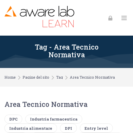
Skip to navigation
Skip to login form
Skip to footer
Vai al contenuto principale
Tag - Area Tecnico
Normativa
Home
Pagine del sito
Tag
Area Tecnico Normativa
Area Tecnico Normativa
Tag correlati:
DPC
Industria farmaceutica
Industria alimentare
DPI
Entry level