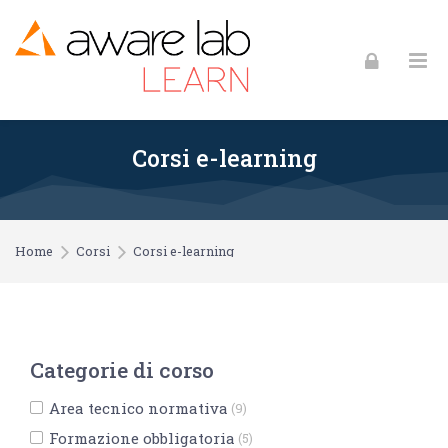
Skip to navigation
Skip to login form
Skip to footer
Vai al contenuto principale
Corsi e-learning
Home
Corsi
Corsi e-learning
Categorie di corso
Area tecnico normativa
(9)
Formazione obbligatoria
(5)