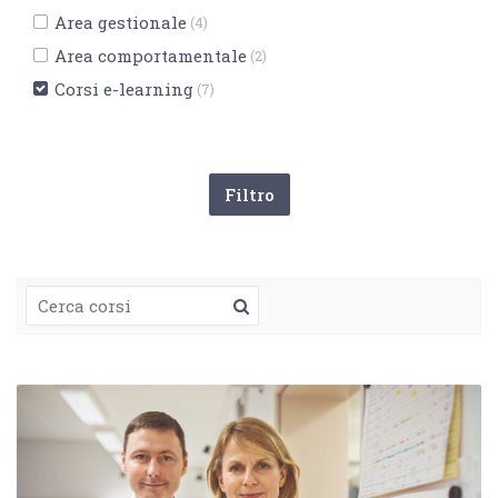
Area gestionale
(4)
Area comportamentale
(2)
Corsi e-learning
(7)
Salta Navigazione
Navigazione
Home
I miei corsi
Annunci del sito
I nostri servizi
Chi siamo