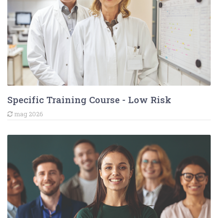
AiFOS
I miei corsi
Corsi
Area tecnico normativa
Formazione obbligatoria
Area gestionale
Area comportamentale
Corsi e-learning
Specific Training Course - Low Risk
Specific Training Course (AWL-E-008-04)
mag 2026
General Training Course (AWL-E-007-04)
Aggiornamento lavoratori (LAB) (AWL-E-005-
Aggiornamento lavoratori VDT (AWL-E-004-
Formazione Specifica VDT
Formazione Specifica Scienziati (AWL-E-002
Formazione Generale e-learning (AWL-E-001