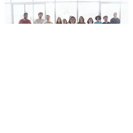
Formazione GENERALE in materia di salute
e sicurezza dei lavoratori
apr 2026